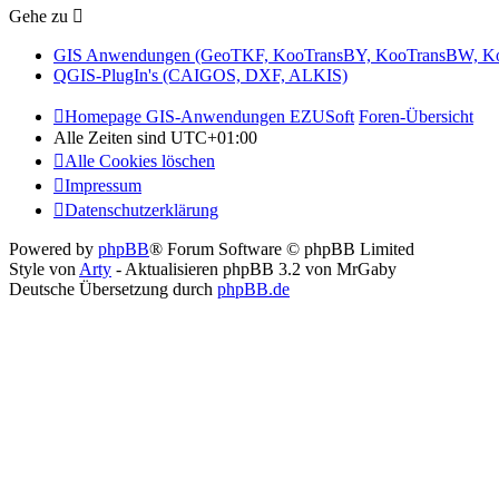
Gehe zu
GIS Anwendungen (GeoTKF, KooTransBY, KooTransBW, K
QGIS-PlugIn's (CAIGOS, DXF, ALKIS)
Homepage GIS-Anwendungen EZUSoft
Foren-Übersicht
Alle Zeiten sind
UTC+01:00
Alle Cookies löschen
Impressum
Datenschutzerklärung
Powered by
phpBB
® Forum Software © phpBB Limited
Style von
Arty
- Aktualisieren phpBB 3.2 von MrGaby
Deutsche Übersetzung durch
phpBB.de