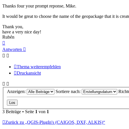
Thanks four your prompt reponse, Mike.
It would be great to choose the name of the geopackage that it is create
Thank you,
have a very nice day!
Rubén
Nach
oben
Antworten
Thema weiterempfehlen
Druckansicht
Anzeigen:
Sortiere nach:
Richt
3 Beiträge • Seite
1
von
1
Zurück zu „QGIS-PlugIn's (CAIGOS, DXF, ALKIS)“