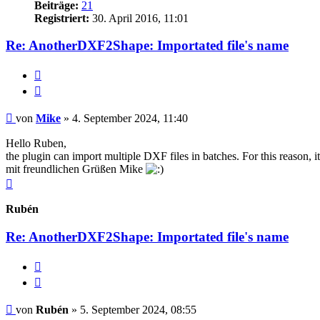
Beiträge:
21
Registriert:
30. April 2016, 11:01
Re: AnotherDXF2Shape: Importated file's name
Diesen
Beitrag
Zitat
melden
Beitrag
von
Mike
»
4. September 2024, 11:40
Hello Ruben,
the plugin can import multiple DXF files in batches. For this reason, it
mit freundlichen Grüßen Mike
Nach
oben
Rubén
Re: AnotherDXF2Shape: Importated file's name
Diesen
Beitrag
Zitat
melden
Beitrag
von
Rubén
»
5. September 2024, 08:55