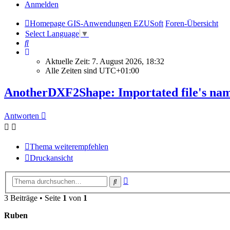
Anmelden
Homepage GIS-Anwendungen EZUSoft
Foren-Übersicht
Select Language
▼
Suche
Aktuelle Zeit: 7. August 2026, 18:32
Alle Zeiten sind
UTC+01:00
AnotherDXF2Shape: Importated file's na
Antworten
Thema weiterempfehlen
Druckansicht
Erweiterte
Suche
Suche
3 Beiträge • Seite
1
von
1
Ruben