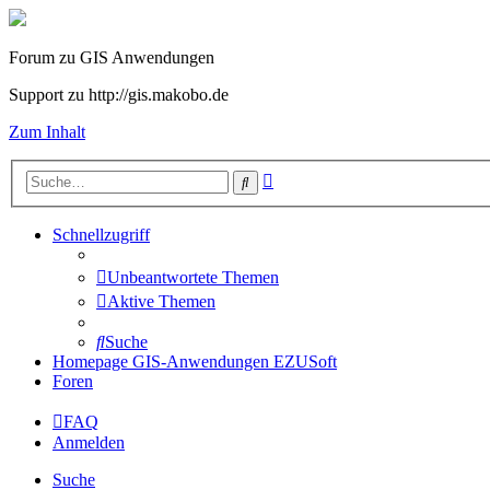
Forum zu GIS Anwendungen
Support zu http://gis.makobo.de
Zum Inhalt
Erweiterte
Suche
Suche
Schnellzugriff
Unbeantwortete Themen
Aktive Themen
Suche
Homepage GIS-Anwendungen EZUSoft
Foren
FAQ
Anmelden
Suche