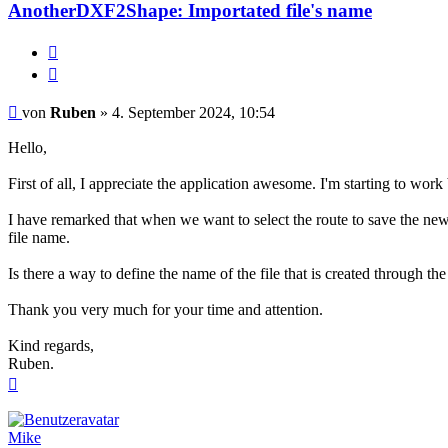
AnotherDXF2Shape: Importated file's name
Diesen
Beitrag
Zitat
melden
Beitrag
von
Ruben
»
4. September 2024, 10:54
Hello,
First of all, I appreciate the application awesome. I'm starting to wo
I have remarked that when we want to select the route to save the new 
file name.
Is there a way to define the name of the file that is created through th
Thank you very much for your time and attention.
Kind regards,
Ruben.
Nach
oben
Mike