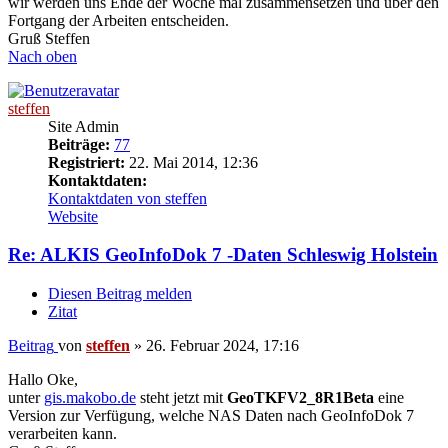
wir werden uns Ende der Woche mal zusammensetzen und über den
Fortgang der Arbeiten entscheiden.
Gruß Steffen
Nach oben
steffen
Site Admin
Beiträge:
77
Registriert:
22. Mai 2014, 12:36
Kontaktdaten:
Kontaktdaten von steffen
Website
Re: ALKIS GeoInfoDok 7 -Daten Schleswig Holstein
Diesen Beitrag melden
Zitat
Beitrag
von
steffen
»
26. Februar 2024, 17:16
Hallo Oke,
unter
gis.makobo.de
steht jetzt mit
GeoTKFV2_8R1Beta
eine
Version zur Verfügung, welche NAS Daten nach GeoInfoDok 7
verarbeiten kann.