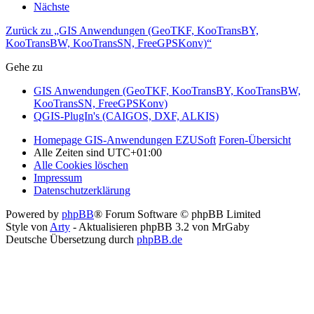
Nächste
Zurück zu „GIS Anwendungen (GeoTKF, KooTransBY,
KooTransBW, KooTransSN, FreeGPSKonv)“
Gehe zu
GIS Anwendungen (GeoTKF, KooTransBY, KooTransBW,
KooTransSN, FreeGPSKonv)
QGIS-PlugIn's (CAIGOS, DXF, ALKIS)
Homepage GIS-Anwendungen EZUSoft
Foren-Übersicht
Alle Zeiten sind
UTC+01:00
Alle Cookies löschen
Impressum
Datenschutzerklärung
Powered by
phpBB
® Forum Software © phpBB Limited
Style von
Arty
- Aktualisieren phpBB 3.2 von MrGaby
Deutsche Übersetzung durch
phpBB.de