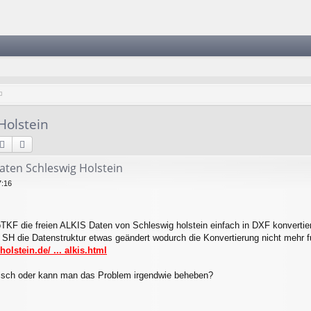
Holstein
Suche
Erweiterte Suche
aten Schleswig Holstein
7:16
oTKF die freien ALKIS Daten von Schleswig holstein einfach in DXF konverti
H die Datenstruktur etwas geändert wodurch die Konvertierung nicht mehr fu
olstein.de/ ... alkis.html
falsch oder kann man das Problem irgendwie beheben?