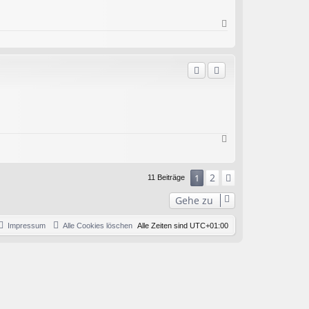
N
a
c
h
o
b
e
n
N
a
c
h
2
1
Nächste
11 Beiträge
o
b
Gehe zu
e
n
Impressum
Alle Cookies löschen
Alle Zeiten sind
UTC+01:00