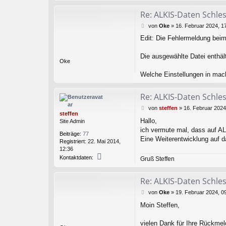
Re: ALKIS-Daten Schle
B
von
Oke
»
16. Februar 2024, 1
e
Edit: Die Fehlermeldung beim 
i
t
r
Die ausgewählte Datei enthä
Oke
a
g
Welche Einstellungen in mach
Re: ALKIS-Daten Schle
B
von
steffen
»
16. Februar 2024
steffen
e
Hallo,
Site Admin
i
ich vermute mal, dass auf AL
t
Beiträge:
77
r
Eine Weiterentwicklung auf d
Registriert:
22. Mai 2014,
a
12:36
g
K
Kontaktdaten:
Gruß Steffen
o
n
t
Re: ALKIS-Daten Schle
a
B
von
Oke
»
19. Februar 2024, 0
k
e
t
Moin Steffen,
i
d
t
a
r
vielen Dank für Ihre Rückmel
t