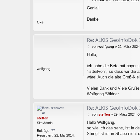
von
Oke
»
1. März 2024, 11:55
t
k
e
e
t
Genial!
i
f
d
t
f
a
r
Danke
e
t
Oke
a
n
e
g
n
v
Re: ALKIS GeoInfoDok 
o
n
B
von
wolfgang
»
22. März 2024
s
e
t
Hallo,
i
e
t
f
r
ich habe die Beta mit bayeri
f
wolfgang
a
"istteilvon", so dass wir di
e
g
n
wäre! Auch die alte Groß-Klei
Vielen Dank und Viele Grüße
Wolfgang Söldner
Re: ALKIS GeoInfoDok 
B
von
steffen
»
29. März 2024, 0
steffen
e
Hallo Wolfgang,
Site Admin
i
so wie ich das sehe, ist in de
t
Beiträge:
77
r
StringList ist in Shape nicht d
Registriert:
22. Mai 2014,
a
12:36