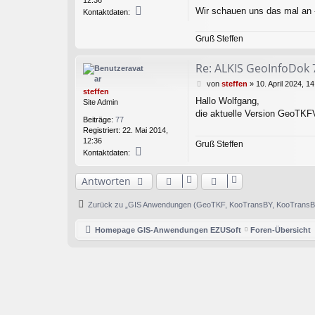
g
K
Wir schauen uns das mal an -
Kontaktdaten:
o
n
Gruß Steffen
t
a
k
Re: ALKIS GeoInfoDok 
t
B
d
von
steffen
»
10. April 2024, 14
steffen
e
a
Hallo Wolfgang,
Site Admin
i
t
die aktuelle Version GeoTKF
t
e
Beiträge:
77
r
n
Registriert:
22. Mai 2014,
a
v
12:36
Gruß Steffen
g
o
K
Kontaktdaten:
n
o
s
n
t
Antworten
t
e
a
f
k
Zurück zu „GIS Anwendungen (GeoTKF, KooTransBY, KooTrans
f
t
e
d
Homepage GIS-Anwendungen EZUSoft
Foren-Übersicht
n
a
t
e
n
v
o
n
s