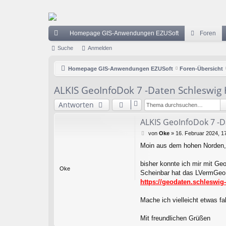
Homepage GIS-Anwendungen EZUSoft
Foren
ch
Suche
Anmelden
ne
Homepage GIS-Anwendungen EZUSoft
Foren-Übersicht
llz
ALKIS GeoInfoDok 7 -Daten Schleswig 
ug
Antworten
riff
ALKIS GeoInfoDok 7 -D
B
von
Oke
»
16. Februar 2024, 1
e
Moin aus dem hohen Norden,
i
t
r
bisher konnte ich mir mit Ge
Oke
a
Scheinbar hat das LVermGeo S
g
https://geodaten.schleswig-h
Mache ich vielleicht etwas 
Mit freundlichen Grüßen