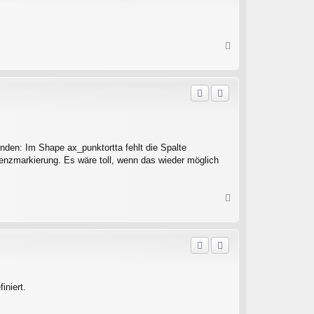
e
n
N
a
c
h
o
b
e
n
nden: Im Shape ax_punktortta fehlt die Spalte
Grenzmarkierung. Es wäre toll, wenn das wieder möglich
N
a
c
h
o
b
e
n
iniert.