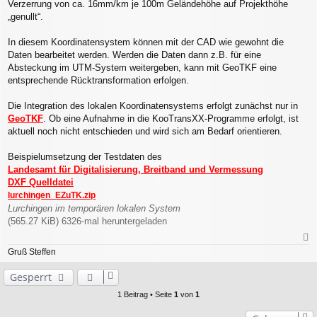
Verzerrung von ca. 16mm/km je 100m Geländehöhe auf Projekthöhe
„genullt“.
In diesem Koordinatensystem können mit der CAD wie gewohnt die
Daten bearbeitet werden. Werden die Daten dann z.B. für eine
Absteckung im UTM-System weitergeben, kann mit GeoTKF eine
entsprechende Rücktransformation erfolgen.
Die Integration des lokalen Koordinatensystems erfolgt zunächst nur in
GeoTKF
. Ob eine Aufnahme in die KooTransXX-Programme erfolgt, ist
aktuell noch nicht entschieden und wird sich am Bedarf orientieren.
Beispielumsetzung der Testdaten des
Landesamt für Digitalisierung, Breitband und Vermessung
DXF Quelldatei
lurchingen_EZuTK.zip
Lurchingen im temporären lokalen System
(565.27 KiB) 6326-mal heruntergeladen
a
Gruß Steffen
c
h
Gesperrt
o
b
1 Beitrag • Seite
1
von
1
e
n