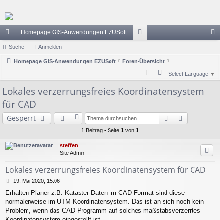
Homepage GIS-Anwendungen EZUSoft
ch
Suche
Anmelden
or
n
ne
Homepage GIS-Anwendungen EZUSoft
Foren-Übersicht
en
m
S
Select Language
▼
llz
el
u
Lokales verzerrungsfreies Koordinatensystem
ug
de
c
für CAD
h
riff
n
e
Suche
Erweiterte
Gesperrt
1 Beitrag • Seite
1
von
1
steffen
Site Admin
Lokales verzerrungsfreies Koordinatensystem für CAD
B
19. Mai 2020, 15:06
e
Erhalten Planer z.B. Kataster-Daten im CAD-Format sind diese
i
normalerweise im UTM-Koordinatensystem. Das ist an sich noch kein
t
r
Problem, wenn das CAD-Programm auf solches maßstabsverzerrtes
a
Koordinatensystem eingestellt ist.