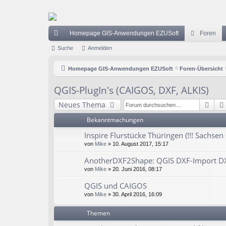
Homepage GIS-Anwendungen EZUSoft
Foren
ch
Suche
Anmelden
ne
Homepage GIS-Anwendungen EZUSoft
Foren-Übersicht
llz
QGIS-PlugIn's (CAIGOS, DXF, ALKIS)
ug
Suc
Neues Thema
riff
Bekanntmachungen
Inspire Flurstücke Thüringen (!!! Sachsen 
von
Mike
» 10. August 2017, 15:17
AnotherDXF2Shape: QGIS DXF-Import D
von
Mike
» 20. Juni 2016, 08:17
QGIS und CAIGOS
von
Mike
» 30. April 2016, 16:09
Themen