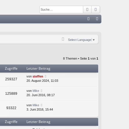
Suche
Erweiterte Such
S
FA
n
Q
m
Select Language
▼
el
de
8 Themen • Seite
1
von
1
n
Zugriffe
Letzter Beitrag
von
steffen
259327
20. August 2024, 11:03
von
Mike
125889
20. Juni 2016, 08:17
von
Mike
93322
3. Juni 2016, 15:44
Zugriffe
Letzter Beitrag