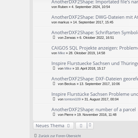
AnotherDXF2Shape: Importated file's n
von
Ruben
» 4. September 2024, 10:54
AnotherDXF2Shape: DWG-Dateien mit At
von
markus
» 14. September 2017, 15:45
AnotherDXF2Shape: Schriftarten Symbol
von
Zerwas
» 6. Oktober 2022, 16:51
CAIGOS SQL Projekte anzeigen: Problem
von
Mike
» 28. Oktober 2019, 14:58
Inspire Flurstuecke Sachsen und Thürin
von
Mike
» 10. April 2018, 15:17
AnotherDXF2Shape: DXF-Dateien georef
von
Beckus
» 13. September 2017, 10:06
Inspire Flurstücke Sachsen Probleme u
von
tomtoni109
» 31. August 2017, 00:04
AnotherDXF2Shape: number of a parcel
von
Pierre
» 19. November 2016, 11:48
Neues Thema
Zurück zur Foren-Übersicht