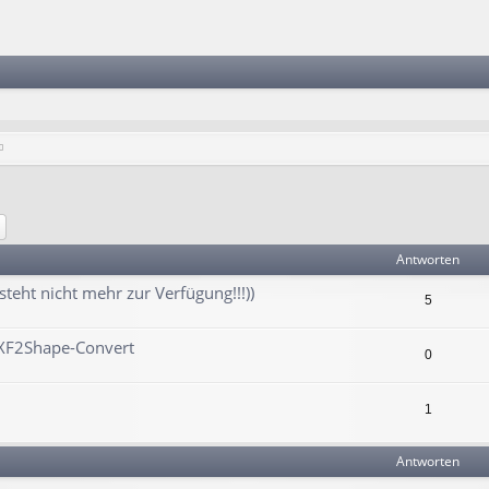
he
Erweiterte Suche
Antworten
steht nicht mehr zur Verfügung!!!))
5
XF2Shape-Convert
0
1
Antworten