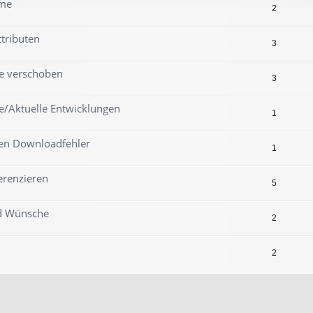
ame
2
tributen
3
e verschoben
3
e/Aktuelle Entwicklungen
1
gen Downloadfehler
1
erenzieren
5
nd Wünsche
2
2