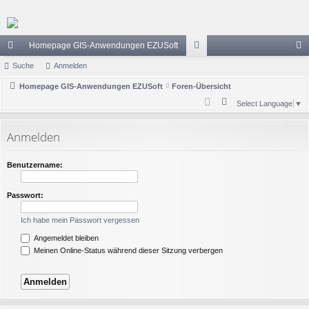
Homepage GIS-Anwendungen EZUSoft
ch
Suche
Anmelden
or
n
ne
Homepage GIS-Anwendungen EZUSoft
Foren-Übersicht
en
m
S
Select Language
▼
llz
el
u
ug
de
c
Anmelden
h
riff
n
e
Benutzername:
Passwort:
Ich habe mein Passwort vergessen
Angemeldet bleiben
Meinen Online-Status während dieser Sitzung verbergen