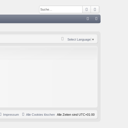
Suche
Erweiterte Such
S
FA
n
Q
m
Select Language
▼
el
de
n
Impressum
Alle Cookies löschen
Alle Zeiten sind
UTC+01:00