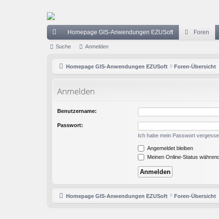
Homepage GIS-Anwendungen EZUSoft
Foren
ch
Suche
Anmelden
ne
Homepage GIS-Anwendungen EZUSoft
Foren-Übersicht
llz
Anmelden
ug
riff
Benutzername:
Passwort:
Ich habe mein Passwort vergess
Angemeldet bleiben
Meinen Online-Status während
Homepage GIS-Anwendungen EZUSoft
Foren-Übersicht