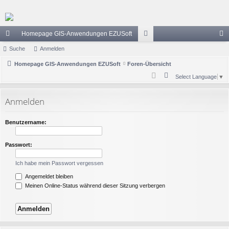
Homepage GIS-Anwendungen EZUSoft
ch
Suche
Anmelden
or
n
ne
Homepage GIS-Anwendungen EZUSoft
Foren-Übersicht
en
m
S
Select Language
▼
llz
el
u
ug
de
c
Anmelden
h
riff
n
e
Benutzername:
Passwort:
Ich habe mein Passwort vergessen
Angemeldet bleiben
Meinen Online-Status während dieser Sitzung verbergen