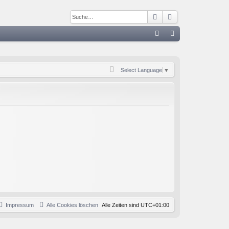
Suche
Erweiterte Such
S
FA
n
Q
m
Select Language
▼
el
de
n
Impressum
Alle Cookies löschen
Alle Zeiten sind
UTC+01:00