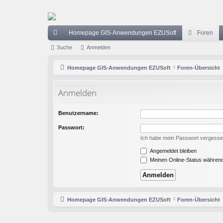
Homepage GIS-Anwendungen EZUSoft
Foren
ch
Suche
Anmelden
ne
Homepage GIS-Anwendungen EZUSoft
Foren-Übersicht
llz
Anmelden
ug
riff
Benutzername:
Passwort:
Ich habe mein Passwort vergess
Angemeldet bleiben
Meinen Online-Status während
Homepage GIS-Anwendungen EZUSoft
Foren-Übersicht