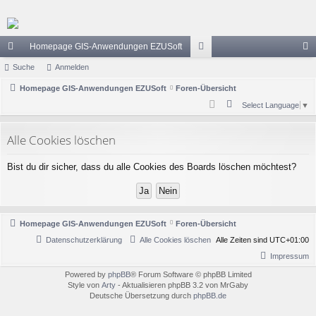
Homepage GIS-Anwendungen EZUSoft
ch
Suche
Anmelden
or
n
ne
Homepage GIS-Anwendungen EZUSoft
Foren-Übersicht
en
m
S
Select Language
▼
llz
el
u
ug
de
c
Alle Cookies löschen
h
riff
n
Bist du dir sicher, dass du alle Cookies des Boards löschen möchtest?
e
Homepage GIS-Anwendungen EZUSoft
Foren-Übersicht
Datenschutzerklärung
Alle Cookies löschen
Alle Zeiten sind
UTC+01:00
Impressum
Powered by
phpBB
® Forum Software © phpBB Limited
Style von
Arty
- Aktualisieren phpBB 3.2 von MrGaby
Deutsche Übersetzung durch
phpBB.de