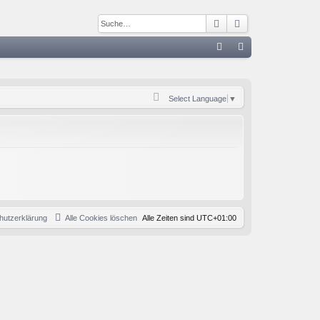
Suche
Erweiterte Such
S
FA
n
Q
m
Select Language
▼
el
de
n
hutzerklärung
Alle Cookies löschen
Alle Zeiten sind
UTC+01:00