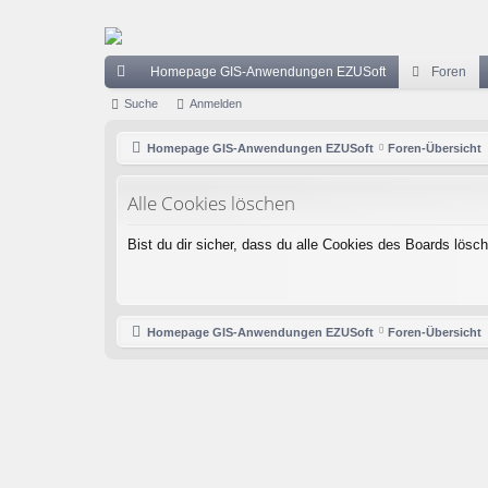
Homepage GIS-Anwendungen EZUSoft
Foren
ch
Suche
Anmelden
ne
Homepage GIS-Anwendungen EZUSoft
Foren-Übersicht
llz
Alle Cookies löschen
ug
riff
Bist du dir sicher, dass du alle Cookies des Boards lös
Homepage GIS-Anwendungen EZUSoft
Foren-Übersicht