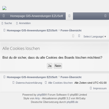
Homepage GIS-Anwendungen EZUSoft
ch
Suche
Anmelden
or
n
ne
Homepage GIS-Anwendungen EZUSoft
Foren-Übersicht
en
m
S
Select Language
▼
llz
el
u
ug
de
c
Alle Cookies löschen
h
riff
n
Bist du dir sicher, dass du alle Cookies des Boards löschen möchtest?
e
Homepage GIS-Anwendungen EZUSoft
Foren-Übersicht
Datenschutzerklärung
Alle Cookies löschen
Alle Zeiten sind
UTC+01:00
Impressum
Powered by
phpBB
® Forum Software © phpBB Limited
Style von
Arty
- Aktualisieren phpBB 3.2 von MrGaby
Deutsche Übersetzung durch
phpBB.de