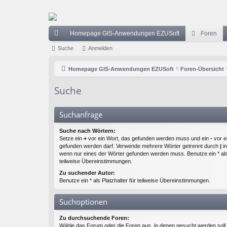
Homepage GIS-Anwendungen EZUSoft
Foren
ch
Suche
Anmelden
ne
Homepage GIS-Anwendungen EZUSoft
Foren-Übersicht
llz
Suche
ug
riff
Suchanfrage
Suche nach Wörtern:
Setze ein
+
vor ein Wort, das gefunden werden muss und ein
-
vor e
gefunden werden darf. Verwende mehrere Wörter getrennt durch
|
in
wenn nur eines der Wörter gefunden werden muss. Benutze ein * als 
teilweise Übereinstimmungen.
Zu suchender Autor:
Benutze ein * als Platzhalter für teilweise Übereinstimmungen.
Suchoptionen
Zu durchsuchende Foren:
Wähle das Forum oder die Foren aus, in denen gesucht werden soll