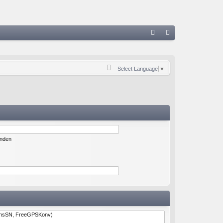
S
FA
n
Q
m
Select Language
▼
el
de
n
enden