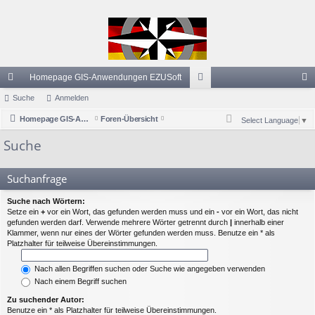
Homepage GIS-Anwendungen EZUSoft
ch
Suche
Anmelden
or
n
ne
Homepage GIS-Anwendungen EZUSoft
Foren-Übersicht
en
m
Select Language
▼
llz
el
Suche
ug
de
Suchanfrage
riff
n
Suche nach Wörtern:
Setze ein
+
vor ein Wort, das gefunden werden muss und ein
-
vor ein Wort, das nicht
gefunden werden darf. Verwende mehrere Wörter getrennt durch
|
innerhalb einer
Klammer, wenn nur eines der Wörter gefunden werden muss. Benutze ein * als
Platzhalter für teilweise Übereinstimmungen.
Nach allen Begriffen suchen oder Suche wie angegeben verwenden
Nach einem Begriff suchen
Zu suchender Autor:
Benutze ein * als Platzhalter für teilweise Übereinstimmungen.