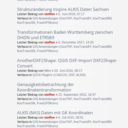
Strukturänderung Inspire ALKIS Daten Sachsen
Letzter Beitrag von
steffen
«
6. Juni 2018, 07:17
Verfasst in
GIS Anwendungen (GeoTKF, KooTransBY, KooTransBW,
KooTransSN, FreeGPSKonv)
Transformationen Baden Württemberg zwischen
DHDN und ETRS89
Letzter Beitrag von
steffen
«
6. Dezember 2017, 14:29
Verfasst in
GIS Anwendungen (GeoTKF, KooTransBY, KooTransBW,
KooTransSN, FreeGPSKonv)
AnotherDXF2Shape: QGIS DXF-Import DXF2Shape-
Convert
Letzter Beitrag von
Mike
«
20. Juni 2016, 08:17
Verfasst in
QGIS-PlugIn's (CAIGOS, DXF, ALKIS)
Genauigkeitsbetrachtung der
Koordinatentransformation
Letzter Beitrag von
steffen
«
23. September 2015, 18:47
Verfasst in
GIS Anwendungen (GeoTKF, KooTransBY, KooTransBW,
KooTransSN, FreeGPSKonv)
ALKIS (NAS) Daten mit GK Koordinaten
Letzter Beitrag von
steffen
«
6. Juli 2015, 09:01
Verfasst in
GIS Anwendungen (GeoTKF, KooTransBY, KooTransBW,
KooTransSN, FreeGPSKonv)