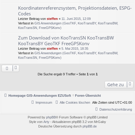
Koordinatenreferenzsystem, Projektionsdateien, ESPG-
Codes
Letzter Beitrag von
steffen
«
11. Juni 2015, 12:09
Verfasst in
GIS Anwendungen (GeoTKF, KooTransBY, KooTransBW,
KooTransSN, FreeGPSKonv)
Zum Download von KooTransSN KooTransBW
KooTransBY GeoTKF FreeGPSKonv
Letzter Beitrag von
steffen
«
5. Mai 2015, 18:35
Verfasst in
GIS Anwendungen (GeoTKF, KooTransBY, KooTransBW,
KooTransSN, FreeGPSKonv)
Die Suche ergab 9 Treffer • Seite
1
von
1
Gehe zu
Homepage GIS-Anwendungen EZUSoft
Foren-Übersicht
Impressum
Alle Cookies löschen
Alle Zeiten sind
UTC+01:00
Datenschutzerklärung
Powered by
phpBB
® Forum Software © phpBB Limited
Style von
Arty
- Aktualisieren phpBB 3.2 von MrGaby
Deutsche Übersetzung durch
phpBB.de