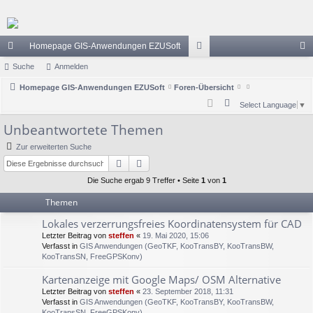
Homepage GIS-Anwendungen EZUSoft
ch
Suche
Anmelden
or
n
ne
Homepage GIS-Anwendungen EZUSoft
Foren-Übersicht
en
m
S
Select Language
▼
llz
el
u
Unbeantwortete Themen
ug
de
c
Zur erweiterten Suche
h
riff
n
Suche
Erweiterte Suche
e
Die Suche ergab 9 Treffer • Seite
1
von
1
Themen
Lokales verzerrungsfreies Koordinatensystem für CAD
Letzter Beitrag von
steffen
«
19. Mai 2020, 15:06
Verfasst in
GIS Anwendungen (GeoTKF, KooTransBY, KooTransBW,
KooTransSN, FreeGPSKonv)
Kartenanzeige mit Google Maps/ OSM Alternative
Letzter Beitrag von
steffen
«
23. September 2018, 11:31
Verfasst in
GIS Anwendungen (GeoTKF, KooTransBY, KooTransBW,
KooTransSN, FreeGPSKonv)