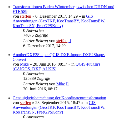
Transformationen Baden Württemberg zwischen DHDN und
ETRS89
von
steffen
» 6. Dezember 2017, 14:29 » in
GIS
Anwendungen (GeoTKF, KooTransBY, KooTransBW,
KooTransSN, FreeGPSKonv)
0
Antworten
74075
Zugriffe
Letzter Beitrag
von
steffen
6. Dezember 2017, 14:29
AnotherDXF2Shape: QGIS DXF-Import DXF2Shape-
Convert
von
Mike
» 20. Juni 2016, 08:17 » in
QGIS-PlugIn's
(CAIGOS, DXF, ALKIS)
0
Antworten
125889
Zugriffe
Letzter Beitrag
von
Mike
20. Juni 2016, 08:17
Genauigkeitsbetrachtung der Koordinatentransformation
von
steffen
» 23. September 2015, 18:47 » in
GIS
Anwendungen (GeoTKF, KooTransBY, KooTransBW,
KooTransSN, FreeGPSKonv)
0
Antworten