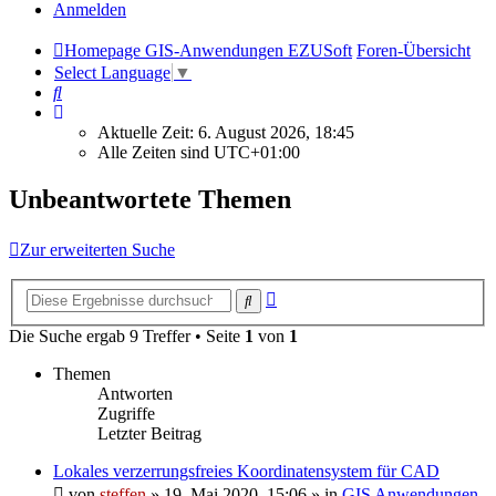
Anmelden
Homepage GIS-Anwendungen EZUSoft
Foren-Übersicht
Select Language
▼
Suche
Aktuelle Zeit: 6. August 2026, 18:45
Alle Zeiten sind
UTC+01:00
Unbeantwortete Themen
Zur erweiterten Suche
Erweiterte
Suche
Suche
Die Suche ergab 9 Treffer • Seite
1
von
1
Themen
Antworten
Zugriffe
Letzter Beitrag
Lokales verzerrungsfreies Koordinatensystem für CAD
von
steffen
» 19. Mai 2020, 15:06 » in
GIS Anwendungen