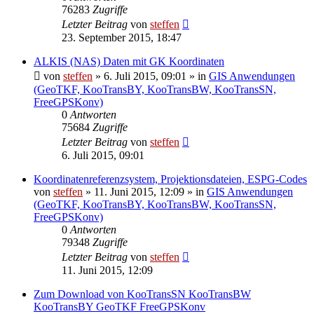
76283
Zugriffe
Letzter Beitrag
von
steffen
23. September 2015, 18:47
ALKIS (NAS) Daten mit GK Koordinaten
von
steffen
» 6. Juli 2015, 09:01 » in
GIS Anwendungen
(GeoTKF, KooTransBY, KooTransBW, KooTransSN,
FreeGPSKonv)
0
Antworten
75684
Zugriffe
Letzter Beitrag
von
steffen
6. Juli 2015, 09:01
Koordinatenreferenzsystem, Projektionsdateien, ESPG-Codes
von
steffen
» 11. Juni 2015, 12:09 » in
GIS Anwendungen
(GeoTKF, KooTransBY, KooTransBW, KooTransSN,
FreeGPSKonv)
0
Antworten
79348
Zugriffe
Letzter Beitrag
von
steffen
11. Juni 2015, 12:09
Zum Download von KooTransSN KooTransBW
KooTransBY GeoTKF FreeGPSKonv