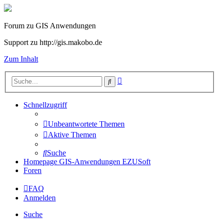
Forum zu GIS Anwendungen
Support zu http://gis.makobo.de
Zum Inhalt
Erweiterte
Suche
Suche
Schnellzugriff
Unbeantwortete Themen
Aktive Themen
Suche
Homepage GIS-Anwendungen EZUSoft
Foren
FAQ
Anmelden
Suche