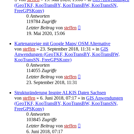
(GeoTKF, KooTransBY, KooTransBW, KooTransSN,
FreeGPSKonv)
0
Antworten
119784
Zugriffe
Letzter Beitrag
von
steffen
19. Mai 2020, 15:06
Kartenanzeige mit Google Maps/ OSM Alternative
von
steffen
» 23. September 2018, 11:31 » in
GIS
Anwendungen (GeoTKF, KooTransBY, KooTransBW,
KooTransSN, FreeGPSKonv)
0
Antworten
114055
Zugriffe
Letzter Beitrag
von
steffen
23. September 2018, 11:31
Strukturänderung Inspire ALKIS Daten Sachsen
von
steffen
» 6. Juni 2018, 07:17 » in
GIS Anwendungen
(GeoTKF, KooTransBY, KooTransBW, KooTransSN,
FreeGPSKonv)
0
Antworten
103845
Zugriffe
Letzter Beitrag
von
steffen
6. Juni 2018, 07:17