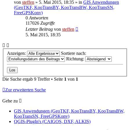
von
steffen
» 5. Mai 2015, 18:35 » in
GIS Anwendungen
(GeoTKF, KooTransBY, KooTransBW, KooTransSN,
FreeGPSKonv)
0
Antworten
117026
Zugriffe
Letzter Beitrag
von
steffen
5. Mai 2015, 18:35
Anzeigen:
Sortiere nach:
Richtung:
Die Suche ergab 9 Treffer • Seite
1
von
1
Zur erweiterten Suche
Gehe zu
GIS Anwendungen (GeoTKF, KooTransBY, KooTransBW,
KooTransSN, FreeGPSKonv)
QGIS-PlugIn's (CAIGOS, DXF, ALKIS)