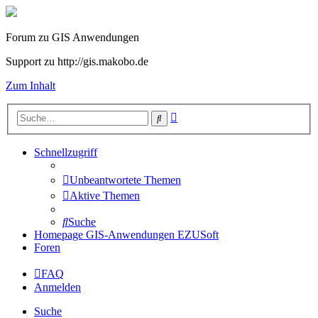
Forum zu GIS Anwendungen
Support zu http://gis.makobo.de
Zum Inhalt
Erweiterte
Suche
Suche
Schnellzugriff
Unbeantwortete Themen
Aktive Themen
Suche
Homepage GIS-Anwendungen EZUSoft
Foren
FAQ
Anmelden
Suche