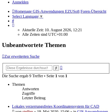
Anmelden
Homepage GIS-Anwendungen EZUSoft
Foren-Übersicht
Select Language
▼
Suche
Aktuelle Zeit: 10. August 2026, 12:21
Alle Zeiten sind
UTC+01:00
Unbeantwortete Themen
Zur erweiterten Suche
Erweiterte
Suche
Suche
Die Suche ergab 9 Treffer • Seite
1
von
1
Themen
Antworten
Zugriffe
Letzter Beitrag
Lokales verzerrungsfreies Koordinatensystem für CAD
von
steffen
» 19. Mai 2020, 15:06 » in
GIS Anwendungen