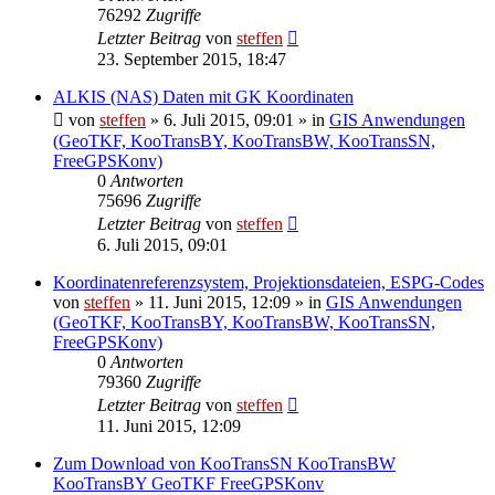
76292
Zugriffe
Letzter Beitrag
von
steffen
23. September 2015, 18:47
ALKIS (NAS) Daten mit GK Koordinaten
von
steffen
» 6. Juli 2015, 09:01 » in
GIS Anwendungen
(GeoTKF, KooTransBY, KooTransBW, KooTransSN,
FreeGPSKonv)
0
Antworten
75696
Zugriffe
Letzter Beitrag
von
steffen
6. Juli 2015, 09:01
Koordinatenreferenzsystem, Projektionsdateien, ESPG-Codes
von
steffen
» 11. Juni 2015, 12:09 » in
GIS Anwendungen
(GeoTKF, KooTransBY, KooTransBW, KooTransSN,
FreeGPSKonv)
0
Antworten
79360
Zugriffe
Letzter Beitrag
von
steffen
11. Juni 2015, 12:09
Zum Download von KooTransSN KooTransBW
KooTransBY GeoTKF FreeGPSKonv