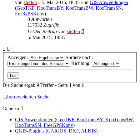
von
steffen
» 5. Mai 2015, 18:35 » in
GIS Anwendungen
(GeoTKF, KooTransBY, KooTransBW, KooTransSN,
FreeGPSKonv)
0
Antworten
117032
Zugriffe
Letzter Beitrag
von
steffen
5. Mai 2015, 18:35
Anzeigen:
Sortiere nach:
Richtung:
Die Suche ergab 9 Treffer • Seite
1
von
1
Zur erweiterten Suche
Gehe zu
GIS Anwendungen (GeoTKF, KooTransBY, KooTransBW,
KooTransSN, FreeGPSKonv)
QGIS-PlugIn's (CAIGOS, DXF, ALKIS)