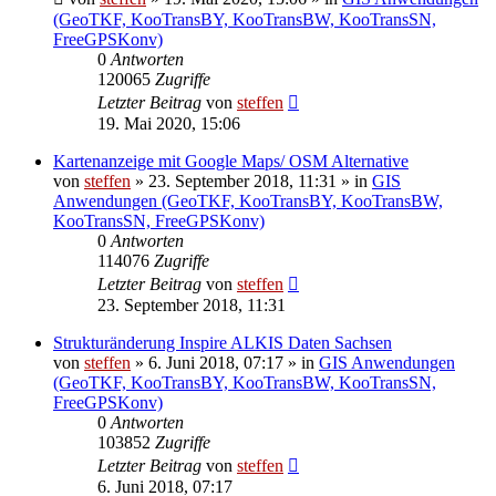
(GeoTKF, KooTransBY, KooTransBW, KooTransSN,
FreeGPSKonv)
0
Antworten
120065
Zugriffe
Letzter Beitrag
von
steffen
19. Mai 2020, 15:06
Kartenanzeige mit Google Maps/ OSM Alternative
von
steffen
» 23. September 2018, 11:31 » in
GIS
Anwendungen (GeoTKF, KooTransBY, KooTransBW,
KooTransSN, FreeGPSKonv)
0
Antworten
114076
Zugriffe
Letzter Beitrag
von
steffen
23. September 2018, 11:31
Strukturänderung Inspire ALKIS Daten Sachsen
von
steffen
» 6. Juni 2018, 07:17 » in
GIS Anwendungen
(GeoTKF, KooTransBY, KooTransBW, KooTransSN,
FreeGPSKonv)
0
Antworten
103852
Zugriffe
Letzter Beitrag
von
steffen
6. Juni 2018, 07:17