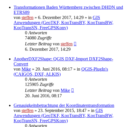
Transformationen Baden Württemberg zwischen DHDN und
ETRS89
von
steffen
» 6. Dezember 2017, 14:29 » in
GIS
Anwendungen (GeoTKF, KooTransBY, KooTransBW,
KooTransSN, FreeGPSKonv)
0
Antworten
74080
Zugriffe
Letzter Beitrag
von
steffen
6. Dezember 2017, 14:29
AnotherDXF2Shape: QGIS DXF-Import DXF2Shape-
Convert
von
Mike
» 20. Juni 2016, 08:17 » in
QGIS-PlugIn's
(CAIGOS, DXF, ALKIS)
0
Antworten
125905
Zugriffe
Letzter Beitrag
von
Mike
20. Juni 2016, 08:17
Genauigkeitsbetrachtung der Koordinatentransformation
von
steffen
» 23. September 2015, 18:47 » in
GIS
Anwendungen (GeoTKF, KooTransBY, KooTransBW,
KooTransSN, FreeGPSKonv)
0
Antworten