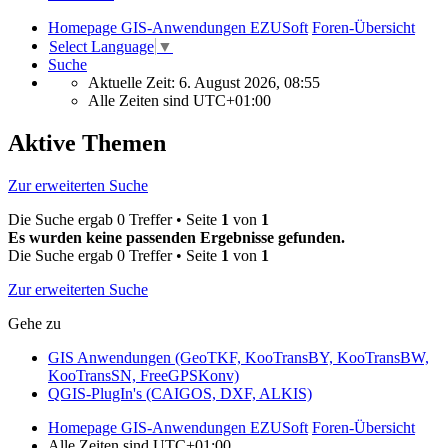
Homepage GIS-Anwendungen EZUSoft
Foren-Übersicht
Select Language
▼
Suche
Aktuelle Zeit: 6. August 2026, 08:55
Alle Zeiten sind
UTC+01:00
Aktive Themen
Zur erweiterten Suche
Die Suche ergab 0 Treffer • Seite
1
von
1
Es wurden keine passenden Ergebnisse gefunden.
Die Suche ergab 0 Treffer • Seite
1
von
1
Zur erweiterten Suche
Gehe zu
GIS Anwendungen (GeoTKF, KooTransBY, KooTransBW,
KooTransSN, FreeGPSKonv)
QGIS-PlugIn's (CAIGOS, DXF, ALKIS)
Homepage GIS-Anwendungen EZUSoft
Foren-Übersicht
Alle Zeiten sind
UTC+01:00