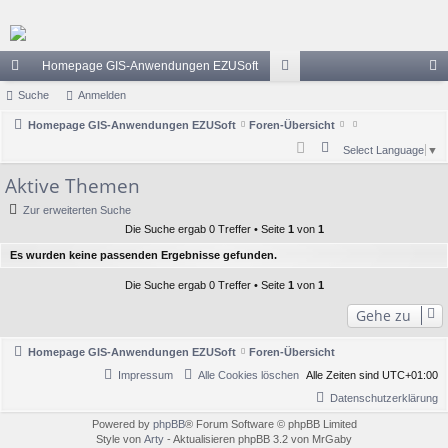
Homepage GIS-Anwendungen EZUSoft
ch
Suche
Anmelden
or
n
ne
Homepage GIS-Anwendungen EZUSoft
Foren-Übersicht
en
m
S
Select Language
▼
llz
el
u
Aktive Themen
ug
de
c
Zur erweiterten Suche
h
riff
n
Die Suche ergab 0 Treffer • Seite
1
von
1
e
Es wurden keine passenden Ergebnisse gefunden.
Die Suche ergab 0 Treffer • Seite
1
von
1
Gehe zu
Homepage GIS-Anwendungen EZUSoft
Foren-Übersicht
Impressum
Alle Cookies löschen
Alle Zeiten sind
UTC+01:00
Datenschutzerklärung
Powered by
phpBB
® Forum Software © phpBB Limited
Style von
Arty
- Aktualisieren phpBB 3.2 von MrGaby