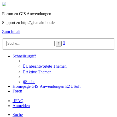
Forum zu GIS Anwendungen
Support zu http://gis.makobo.de
Zum Inhalt
Erweiterte
Suche
Suche
Schnellzugriff
Unbeantwortete Themen
Aktive Themen
Suche
Homepage GIS-Anwendungen EZUSoft
Foren
FAQ
Anmelden
Suche