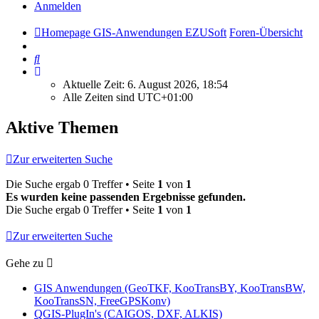
Anmelden
Homepage GIS-Anwendungen EZUSoft
Foren-Übersicht
Suche
Aktuelle Zeit: 6. August 2026, 18:54
Alle Zeiten sind
UTC+01:00
Aktive Themen
Zur erweiterten Suche
Die Suche ergab 0 Treffer • Seite
1
von
1
Es wurden keine passenden Ergebnisse gefunden.
Die Suche ergab 0 Treffer • Seite
1
von
1
Zur erweiterten Suche
Gehe zu
GIS Anwendungen (GeoTKF, KooTransBY, KooTransBW,
KooTransSN, FreeGPSKonv)
QGIS-PlugIn's (CAIGOS, DXF, ALKIS)