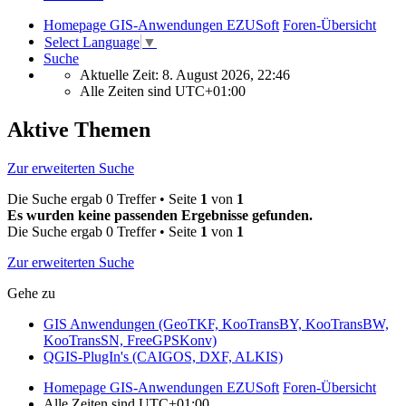
Homepage GIS-Anwendungen EZUSoft
Foren-Übersicht
Select Language
▼
Suche
Aktuelle Zeit: 8. August 2026, 22:46
Alle Zeiten sind
UTC+01:00
Aktive Themen
Zur erweiterten Suche
Die Suche ergab 0 Treffer • Seite
1
von
1
Es wurden keine passenden Ergebnisse gefunden.
Die Suche ergab 0 Treffer • Seite
1
von
1
Zur erweiterten Suche
Gehe zu
GIS Anwendungen (GeoTKF, KooTransBY, KooTransBW,
KooTransSN, FreeGPSKonv)
QGIS-PlugIn's (CAIGOS, DXF, ALKIS)
Homepage GIS-Anwendungen EZUSoft
Foren-Übersicht
Alle Zeiten sind
UTC+01:00