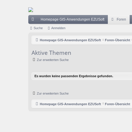
Homepage GIS-Anwendungen EZUSoft
Foren
ch
Suche
Anmelden
ne
Homepage GIS-Anwendungen EZUSoft
Foren-Übersicht
llz
Aktive Themen
ug
Zur erweiterten Suche
riff
Es wurden keine passenden Ergebnisse gefunden.
Zur erweiterten Suche
Homepage GIS-Anwendungen EZUSoft
Foren-Übersicht