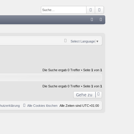
Suche
Erweiterte Such
S
FA
n
Q
m
Select Language
▼
el
de
n
Die Suche ergab 0 Treffer • Seite
1
von
1
Die Suche ergab 0 Treffer • Seite
1
von
1
Gehe zu
hutzerklärung
Alle Cookies löschen
Alle Zeiten sind
UTC+01:00