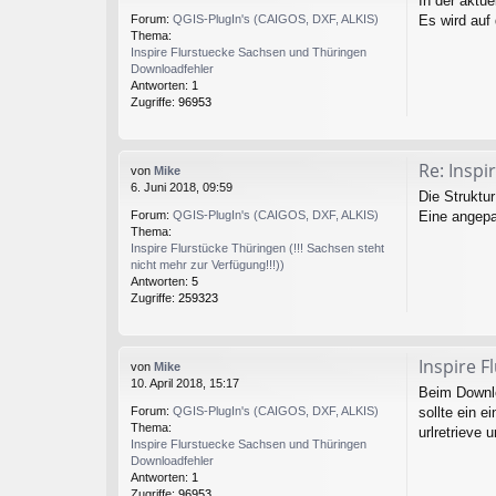
In der aktue
Es wird auf
Forum:
QGIS-PlugIn's (CAIGOS, DXF, ALKIS)
Thema:
Inspire Flurstuecke Sachsen und Thüringen
Downloadfehler
Antworten:
1
Zugriffe:
96953
Re: Insp
von
Mike
6. Juni 2018, 09:59
Die Struktu
Eine angepa
Forum:
QGIS-PlugIn's (CAIGOS, DXF, ALKIS)
Thema:
Inspire Flurstücke Thüringen (!!! Sachsen steht
nicht mehr zur Verfügung!!!))
Antworten:
5
Zugriffe:
259323
Inspire 
von
Mike
10. April 2018, 15:17
Beim Downlo
sollte ein 
Forum:
QGIS-PlugIn's (CAIGOS, DXF, ALKIS)
Thema:
urlretrieve u
Inspire Flurstuecke Sachsen und Thüringen
Downloadfehler
Antworten:
1
Zugriffe:
96953