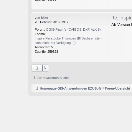
Re: Insp
von
Mike
20. Februar 2018, 19:58
Ab Version 
Forum:
QGIS-PlugIn's (CAIGOS, DXF, ALKIS)
Thema:
Inspire Flurstücke Thüringen (!!! Sachsen steht
nicht mehr zur Verfügung!!!))
Antworten:
5
Zugriffe:
259323
Zur erweiterten Suche
Homepage GIS-Anwendungen EZUSoft
Foren-Übersicht