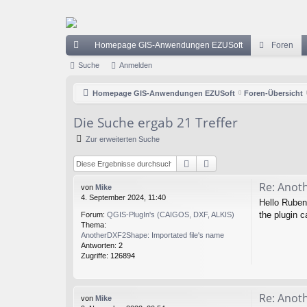
Homepage GIS-Anwendungen EZUSoft
Foren
ch
Suche
Anmelden
ne
Homepage GIS-Anwendungen EZUSoft
Foren-Übersicht
llz
Die Suche ergab 21 Treffer
ug
Zur erweiterten Suche
riff
Suche
Erweiterte Suche
Re: Anot
von
Mike
4. September 2024, 11:40
Hello Ruben
the plugin c
Forum:
QGIS-PlugIn's (CAIGOS, DXF, ALKIS)
Thema:
AnotherDXF2Shape: Importated file's name
Antworten:
2
Zugriffe:
126894
Re: Anot
von
Mike