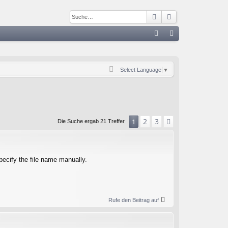
Suche
Erweiterte Such
S
FA
n
Q
m
Select Language
▼
el
de
n
2
3
1
Nächste
Die Suche ergab 21 Treffer
specify the file name manually.
Rufe den Beitrag auf