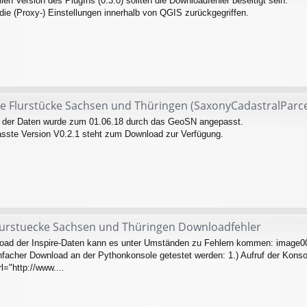
llen Version des PlugIns (0.3.0) sollten die Downloadfehler beseitigt sein.
 die (Proxy-) Einstellungen innerhalb von QGIS zurückgegriffen.
ire Flurstücke Sachsen und Thüringen (SaxonyCadastralParce
r der Daten wurde zum 01.06.18 durch das GeoSN angepasst.
sste Version V0.2.1 steht zum Download zur Verfügung.
Flurstuecke Sachsen und Thüringen Downloadfehler
ad der Inspire-Daten kann es unter Umständen zu Fehlern kommen: image0
einfacher Download an der Pythonkonsole getestet werden: 1.) Aufruf der Konso
rl="http://www....