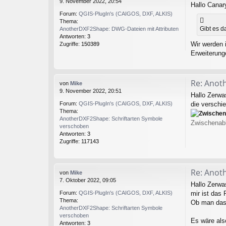
9. November 2022, 20:54
Hallo Canary
Forum:
QGIS-PlugIn's (CAIGOS, DXF, ALKIS)
Thema:
Gibt es 
AnotherDXF2Shape: DWG-Dateien mit Attributen
Antworten:
3
Wir werden 
Zugriffe:
150389
Erweiterunge
Re: Anot
von
Mike
9. November 2022, 20:51
Hallo Zerwa
die verschie
Forum:
QGIS-PlugIn's (CAIGOS, DXF, ALKIS)
Thema:
AnotherDXF2Shape: Schriftarten Symbole
Zwischenabl
verschoben
Antworten:
3
Zugriffe:
117143
Re: Anot
von
Mike
7. Oktober 2022, 09:05
Hallo Zerwa
mir ist das
Forum:
QGIS-PlugIn's (CAIGOS, DXF, ALKIS)
Thema:
Ob man das 
AnotherDXF2Shape: Schriftarten Symbole
verschoben
Es wäre also
Antworten:
3