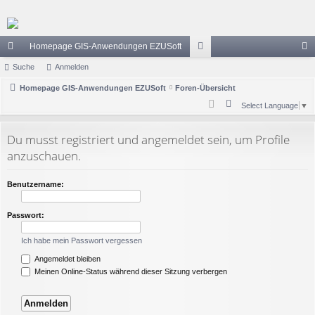
Homepage GIS-Anwendungen EZUSoft
ch
Suche
Anmelden
or
n
ne
Homepage GIS-Anwendungen EZUSoft
Foren-Übersicht
en
m
S
Select Language
▼
llz
el
u
ug
de
c
Du musst registriert und angemeldet sein, um Profile
h
riff
n
anzuschauen.
e
Benutzername:
Passwort:
Ich habe mein Passwort vergessen
Angemeldet bleiben
Meinen Online-Status während dieser Sitzung verbergen