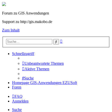
Forum zu GIS Anwendungen
Support zu http://gis.makobo.de
Zum Inhalt
Erweiterte
Suche
Suche
Schnellzugriff
Unbeantwortete Themen
Aktive Themen
Suche
Homepage GIS-Anwendungen EZUSoft
Foren
FAQ
Anmelden
Suche