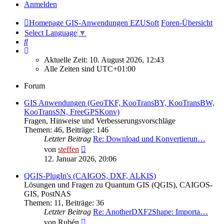
Anmelden
Homepage GIS-Anwendungen EZUSoft
Foren-Übersicht
Select Language
▼
Suche
Aktuelle Zeit: 10. August 2026, 12:43
Alle Zeiten sind
UTC+01:00
Forum
GIS Anwendungen (GeoTKF, KooTransBY, KooTransBW,
KooTransSN, FreeGPSKonv)
Fragen, Hinweise und Verbesserungsvorschläge
Themen
:
46
,
Beiträge
:
146
Letzter Beitrag
Re: Download und Konvertierun…
Neuester
von
steffen
Beitrag
12. Januar 2026, 20:06
QGIS-PlugIn's (CAIGOS, DXF, ALKIS)
Lösungen und Fragen zu Quantum GIS (QGIS), CAIGOS-
GIS, PostNAS
Themen
:
11
,
Beiträge
:
36
Letzter Beitrag
Re: AnotherDXF2Shape: Importa…
Neuester
von
Rubén