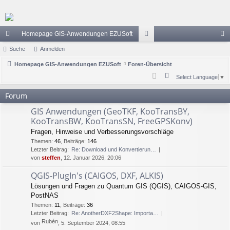
Homepage GIS-Anwendungen EZUSoft
ch
Suche
Anmelden
or
n
ne
Homepage GIS-Anwendungen EZUSoft
Foren-Übersicht
en
m
S
Select Language
▼
llz
el
u
Forum
ug
de
c
GIS Anwendungen (GeoTKF, KooTransBY,
h
riff
n
KooTransBW, KooTransSN, FreeGPSKonv)
e
Fragen, Hinweise und Verbesserungsvorschläge
Themen
:
46
,
Beiträge
:
146
Letzter Beitrag:
Re: Download und Konvertierun…
von
steffen
, 12. Januar 2026, 20:06
QGIS-PlugIn's (CAIGOS, DXF, ALKIS)
Lösungen und Fragen zu Quantum GIS (QGIS), CAIGOS-GIS,
PostNAS
Themen
:
11
,
Beiträge
:
36
Letzter Beitrag:
Re: AnotherDXF2Shape: Importa…
Rubén
von
, 5. September 2024, 08:55