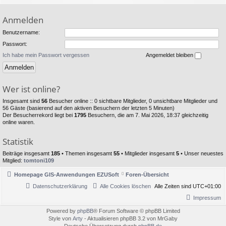
Anmelden
Benutzername:
Passwort:
Ich habe mein Passwort vergessen
Angemeldet bleiben
Wer ist online?
Insgesamt sind
56
Besucher online :: 0 sichtbare Mitglieder, 0 unsichtbare Mitglieder und
56 Gäste (basierend auf den aktiven Besuchern der letzten 5 Minuten)
Der Besucherrekord liegt bei
1795
Besuchern, die am 7. Mai 2026, 18:37 gleichzeitig
online waren.
Statistik
Beiträge insgesamt
185
• Themen insgesamt
55
• Mitglieder insgesamt
5
• Unser neuestes
Mitglied:
tomtoni109
Homepage GIS-Anwendungen EZUSoft
Foren-Übersicht
Datenschutzerklärung
Alle Cookies löschen
Alle Zeiten sind
UTC+01:00
Impressum
Powered by
phpBB
® Forum Software © phpBB Limited
Style von
Arty
- Aktualisieren phpBB 3.2 von MrGaby
Deutsche Übersetzung durch
phpBB.de