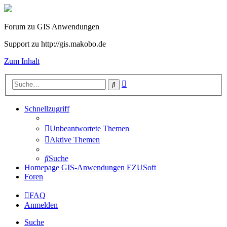
Forum zu GIS Anwendungen
Support zu http://gis.makobo.de
Zum Inhalt
Erweiterte
Suche
Suche
Schnellzugriff
Unbeantwortete Themen
Aktive Themen
Suche
Homepage GIS-Anwendungen EZUSoft
Foren
FAQ
Anmelden
Suche