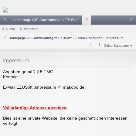
Homepage GIS-Anwendungen EZUSoft
ch
Suche
Anmelden
or
n
ne
Homepage GIS-Anwendungen EZUSoft
Foren-Übersicht
en
Impressum
m
S
Select Language
▼
llz
el
u
ug
de
c
Impressum
h
riff
n
Angaben gemäß § 5 TMG
e
Kontakt:
E-Mail EZUSoft :impressum @ makobo.de
Vollständige Adresse anzeigen
Dies ist eine private Website, die keine geschäftlichen Interessen
verfolgt.