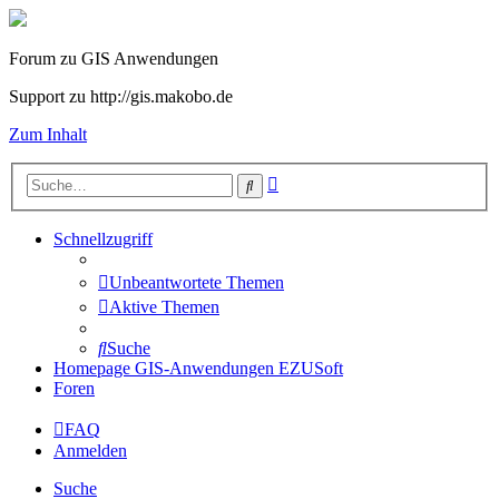
Forum zu GIS Anwendungen
Support zu http://gis.makobo.de
Zum Inhalt
Erweiterte
Suche
Suche
Schnellzugriff
Unbeantwortete Themen
Aktive Themen
Suche
Homepage GIS-Anwendungen EZUSoft
Foren
FAQ
Anmelden
Suche