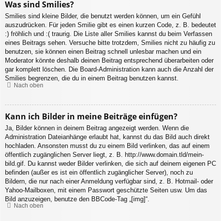
Was sind Smilies?
Smilies sind kleine Bilder, die benutzt werden können, um ein Gefühl
auszudrücken. Für jeden Smilie gibt es einen kurzen Code, z. B. bedeutet
:) fröhlich und :( traurig. Die Liste aller Smilies kannst du beim Verfassen
eines Beitrags sehen. Versuche bitte trotzdem, Smilies nicht zu häufig zu
benutzen, sie können einen Beitrag schnell unlesbar machen und ein
Moderator könnte deshalb deinen Beitrag entsprechend überarbeiten oder
gar komplett löschen. Die Board-Administration kann auch die Anzahl der
Smilies begrenzen, die du in einem Beitrag benutzen kannst.
Nach oben
Kann ich Bilder in meine Beiträge einfügen?
Ja, Bilder können in deinem Beitrag angezeigt werden. Wenn die
Administration Dateianhänge erlaubt hat, kannst du das Bild auch direkt
hochladen. Ansonsten musst du zu einem Bild verlinken, das auf einem
öffentlich zugänglichen Server liegt, z. B. http://www.domain.tld/mein-
bild.gif. Du kannst weder Bilder verlinken, die sich auf deinem eigenen PC
befinden (außer es ist ein öffentlich zugänglicher Server), noch zu
Bildern, die nur nach einer Anmeldung verfügbar sind, z. B. Hotmail- oder
Yahoo-Mailboxen, mit einem Passwort geschützte Seiten usw. Um das
Bild anzuzeigen, benutze den BBCode-Tag „[img]“.
Nach oben