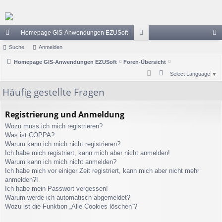
Homepage GIS-Anwendungen EZUSoft
ch
Suche
Anmelden
or
n
ne
Homepage GIS-Anwendungen EZUSoft
Foren-Übersicht
en
m
S
Select Language
▼
llz
el
u
Häufig gestellte Fragen
ug
de
c
h
riff
n
Registrierung und Anmeldung
e
Wozu muss ich mich registrieren?
Was ist COPPA?
Warum kann ich mich nicht registrieren?
Ich habe mich registriert, kann mich aber nicht anmelden!
Warum kann ich mich nicht anmelden?
Ich habe mich vor einiger Zeit registriert, kann mich aber nicht mehr
anmelden?!
Ich habe mein Passwort vergessen!
Warum werde ich automatisch abgemeldet?
Wozu ist die Funktion „Alle Cookies löschen“?