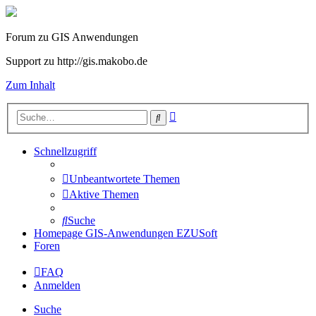
Forum zu GIS Anwendungen
Support zu http://gis.makobo.de
Zum Inhalt
Erweiterte
Suche
Suche
Schnellzugriff
Unbeantwortete Themen
Aktive Themen
Suche
Homepage GIS-Anwendungen EZUSoft
Foren
FAQ
Anmelden
Suche