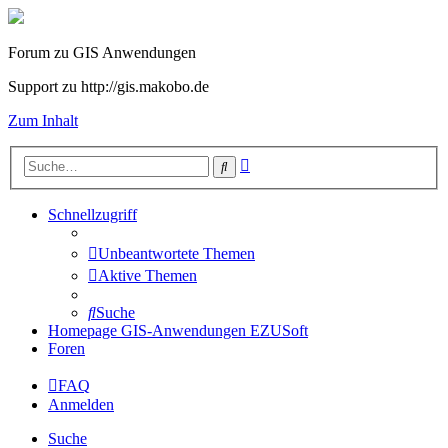
Forum zu GIS Anwendungen
Support zu http://gis.makobo.de
Zum Inhalt
Erweiterte
Suche
Suche
Schnellzugriff
Unbeantwortete Themen
Aktive Themen
Suche
Homepage GIS-Anwendungen EZUSoft
Foren
FAQ
Anmelden
Suche