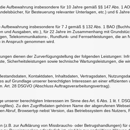
t die Aufbewahrung insbesondere für 10 Jahre gemäß §§ 147 Abs. 1 AO,
delsbücher, für Besteuerung relevanter Unterlagen, etc.) und 6 Jahre
die Aufbewahrung insbesondere für 7 J gemäß § 132 Abs. 1 BAO (Buch
en und Ausgaben, etc.), für 22 Jahre im Zusammenhang mit Grundstück
en, Telekommunikations-, Rundfunk- und Fernsehleistungen, die an Ni
) in Anspruch genommen wird.
gen dienen der Zurverfügungstellung der folgenden Leistungen: Infras
te, Sicherheitsleistungen sowie technische Wartungsleistungen, die w
er Bestandsdaten, Kontaktdaten, Inhaltsdaten, Vertragsdaten, Nutzung
 auf Grundlage unserer berechtigten Interessen an einer effizienten 
.m. Art. 28 DSGVO (Abschluss Auftragsverarbeitungsvertrag).
e unserer berechtigten Interessen im Sinne des Art. 6 Abs. 1 lit. f. D
logfiles). Zu den Zugriffsdaten gehören Name der abgerufenen Webseit
 Abruf, Browsertyp nebst Version, das Betriebssystem des Nutzers, R
en (z.B. zur Aufklärung von Missbrauchs- oder Betrugshandlungen) für