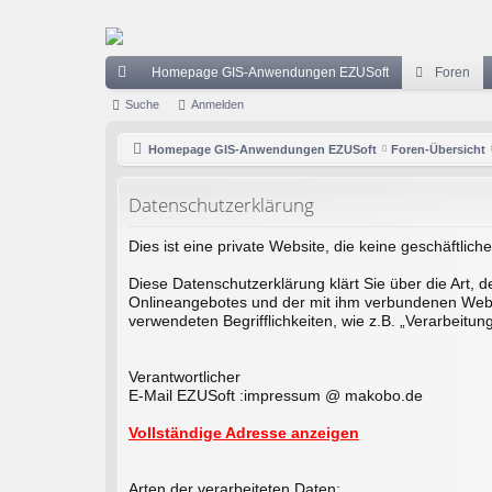
Homepage GIS-Anwendungen EZUSoft
Foren
ch
Suche
Anmelden
ne
Homepage GIS-Anwendungen EZUSoft
Foren-Übersicht
llz
Datenschutzerklärung
ug
riff
Dies ist eine private Website, die keine geschäftliche
Diese Datenschutzerklärung klärt Sie über die Art
Onlineangebotes und der mit ihm verbundenen Webse
verwendeten Begrifflichkeiten, wie z.B. „Verarbeitu
Verantwortlicher
E-Mail EZUSoft :impressum @ makobo.de
Vollständige Adresse anzeigen
Arten der verarbeiteten Daten: