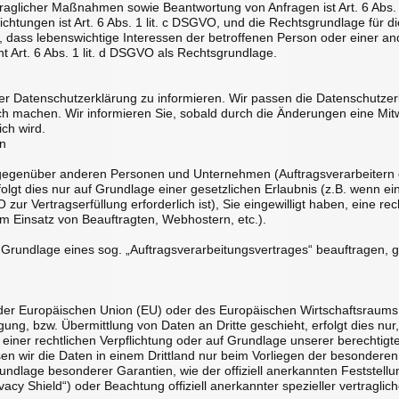
raglicher Maßnahmen sowie Beantwortung von Anfragen ist Art. 6 Abs. 
lichtungen ist Art. 6 Abs. 1 lit. c DSGVO, und die Rechtsgrundlage für
all, dass lebenswichtige Interessen der betroffenen Person oder einer 
 Art. 6 Abs. 1 lit. d DSGVO als Rechtsgrundlage.
erer Datenschutzerklärung zu informieren. Wir passen die Datenschutze
h machen. Wir informieren Sie, sobald durch die Änderungen eine Mitwi
ich wird.
en
egenüber anderen Personen und Unternehmen (Auftragsverarbeitern ode
olgt dies nur auf Grundlage einer gesetzlichen Erlaubnis (z.B. wenn ei
 zur Vertragserfüllung erforderlich ist), Sie eingewilligt haben, eine rec
im Einsatz von Beauftragten, Webhostern, etc.).
uf Grundlage eines sog. „Auftragsverarbeitungsvertrages“ beauftragen,
lb der Europäischen Union (EU) oder des Europäischen Wirtschaftsraum
ng, bzw. Übermittlung von Daten an Dritte geschieht, erfolgt dies nur,
d einer rechtlichen Verpflichtung oder auf Grundlage unserer berechtigt
ssen wir die Daten in einem Drittland nur beim Vorliegen der besonder
 Grundlage besonderer Garantien, wie der offiziell anerkannten Festste
acy Shield“) oder Beachtung offiziell anerkannter spezieller vertraglic