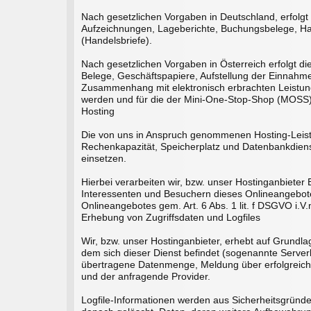
Nach gesetzlichen Vorgaben in Deutschland, erfolg
Aufzeichnungen, Lageberichte, Buchungsbelege, Han
(Handelsbriefe).
Nach gesetzlichen Vorgaben in Österreich erfolgt 
Belege, Geschäftspapiere, Aufstellung der Einnahm
Zusammenhang mit elektronisch erbrachten Leistung
werden und für die der Mini-One-Stop-Shop (MOSS
Hosting
Die von uns in Anspruch genommenen Hosting-Leistun
Rechenkapazität, Speicherplatz und Datenbankdiens
einsetzen.
Hierbei verarbeiten wir, bzw. unser Hostinganbiet
Interessenten und Besuchern dieses Onlineangebotes
Onlineangebotes gem. Art. 6 Abs. 1 lit. f DSGVO i.V
Erhebung von Zugriffsdaten und Logfiles
Wir, bzw. unser Hostinganbieter, erhebt auf Grundlag
dem sich dieser Dienst befindet (sogenannte Server
übertragene Datenmenge, Meldung über erfolgreichen
und der anfragende Provider.
Logfile-Informationen werden aus Sicherheitsgründ