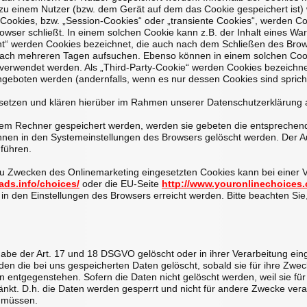
 zu einem Nutzer (bzw. dem Gerät auf dem das Cookie gespeichert ist
 Cookies, bzw. „Session-Cookies“ oder „transiente Cookies“, werden C
rowser schließt. In einem solchen Cookie kann z.B. der Inhalt eines W
nt“ werden Cookies bezeichnet, die auch nach dem Schließen des Brows
nach mehreren Tagen aufsuchen. Ebenso können in einem solchen Cook
erwendet werden. Als „Third-Party-Cookie“ werden Cookies bezeichne
ngeboten werden (andernfalls, wenn es nur dessen Cookies sind spricht
etzen und klären hierüber im Rahmen unserer Datenschutzerklärung 
hrem Rechner gespeichert werden, werden sie gebeten die entsprechen
nnen in den Systemeinstellungen des Browsers gelöscht werden. Der 
führen.
u Zwecken des Onlinemarketing eingesetzten Cookies kann bei einer Vie
ads.info/choices/
oder die EU-Seite
http://www.youronlinechoices
in den Einstellungen des Browsers erreicht werden. Bitte beachten Sie
be der Art. 17 und 18 DSGVO gelöscht oder in ihrer Verarbeitung ein
n die bei uns gespeicherten Daten gelöscht, sobald sie für ihre Zwec
 entgegenstehen. Sofern die Daten nicht gelöscht werden, weil sie fü
änkt. D.h. die Daten werden gesperrt und nicht für andere Zwecke verarb
 müssen.