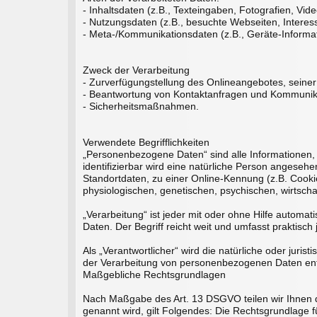
- Inhaltsdaten (z.B., Texteingaben, Fotografien, Vide
- Nutzungsdaten (z.B., besuchte Webseiten, Interesse
- Meta-/Kommunikationsdaten (z.B., Geräte-Informa
Zweck der Verarbeitung
- Zurverfügungstellung des Onlineangebotes, seiner
- Beantwortung von Kontaktanfragen und Kommunika
- Sicherheitsmaßnahmen.
Verwendete Begrifflichkeiten
„Personenbezogene Daten“ sind alle Informationen, di
identifizierbar wird eine natürliche Person angese
Standortdaten, zu einer Online-Kennung (z.B. Cook
physiologischen, genetischen, psychischen, wirtschaft
„Verarbeitung“ ist jeder mit oder ohne Hilfe auto
Daten. Der Begriff reicht weit und umfasst praktisc
Als „Verantwortlicher“ wird die natürliche oder juri
der Verarbeitung von personenbezogenen Daten ent
Maßgebliche Rechtsgrundlagen
Nach Maßgabe des Art. 13 DSGVO teilen wir Ihnen d
genannt wird, gilt Folgendes: Die Rechtsgrundlage fü