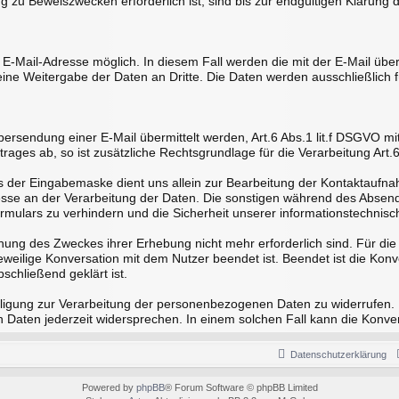
zu Beweiszwecken erforderlich ist, sind bis zur endgültigen Klärung d
te E-Mail-Adresse möglich. In diesem Fall werden die mit der E-Mail ü
ne Weitergabe der Daten an Dritte. Die Daten werden ausschließlich f
ersendung einer E-Mail übermittelt werden, Art.6 Abs.1 lit.f DSGVO mit
trages ab, so ist zusätzliche Rechtsgrundlage für die Verarbeitung Art.
der Eingabemaske dient uns allein zur Bearbeitung der Kontaktaufna
teresse an der Verarbeitung der Daten. Die sonstigen während des Ab
mulars zu verhindern und die Sicherheit unserer informationstechnisc
ichung des Zweckes ihrer Erhebung nicht mehr erforderlich sind. Für d
 jeweilige Konversation mit dem Nutzer beendet ist. Beendet ist die K
schließend geklärt ist.
willigung zur Verarbeitung der personenbezogenen Daten zu widerrufen.
aten jederzeit widersprechen. In einem solchen Fall kann die Konvers
Datenschutzerklärung
Powered by
phpBB
® Forum Software © phpBB Limited