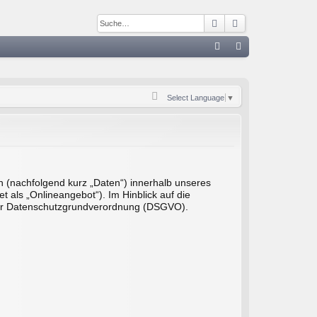
Suche
Erweiterte Such
S
FA
n
Q
m
Select Language
▼
el
de
n
 (nachfolgend kurz „Daten“) innerhalb unseres
als „Onlineangebot“). Im Hinblick auf die
 4 der Datenschutzgrundverordnung (DSGVO).