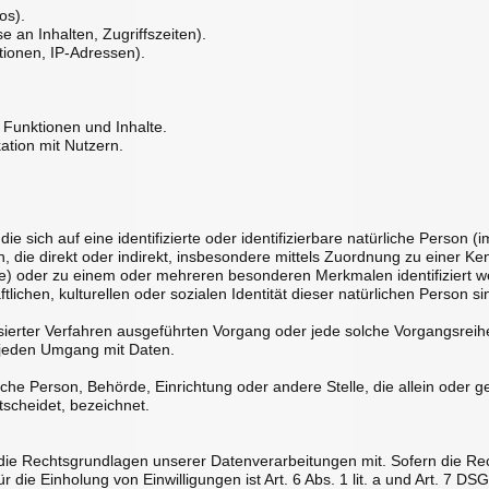
os).
 an Inhalten, Zugriffszeiten).
tionen, IP-Adressen).
 Funktionen und Inhalte.
tion mit Nutzern.
e sich auf eine identifizierte oder identifizierbare natürliche Person 
hen, die direkt oder indirekt, insbesondere mittels Zuordnung zu eine
ie) oder zu einem oder mehreren besonderen Merkmalen identifiziert w
lichen, kulturellen oder sozialen Identität dieser natürlichen Person si
matisierter Verfahren ausgeführten Vorgang oder jede solche Vorgang
h jeden Umgang mit Daten.
stische Person, Behörde, Einrichtung oder andere Stelle, die allein ode
scheidet, bezeichnet.
ie Rechtsgrundlagen unserer Datenverarbeitungen mit. Sofern die Rec
r die Einholung von Einwilligungen ist Art. 6 Abs. 1 lit. a und Art. 7 D