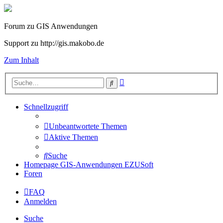
Forum zu GIS Anwendungen
Support zu http://gis.makobo.de
Zum Inhalt
Erweiterte
Suche
Suche
Schnellzugriff
Unbeantwortete Themen
Aktive Themen
Suche
Homepage GIS-Anwendungen EZUSoft
Foren
FAQ
Anmelden
Suche