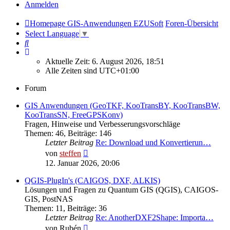
Anmelden
Homepage GIS-Anwendungen EZUSoft
Foren-Übersicht
Select Language
▼
Suche
Aktuelle Zeit: 6. August 2026, 18:51
Alle Zeiten sind
UTC+01:00
Forum
GIS Anwendungen (GeoTKF, KooTransBY, KooTransBW,
KooTransSN, FreeGPSKonv)
Fragen, Hinweise und Verbesserungsvorschläge
Themen
:
46
,
Beiträge
:
146
Letzter Beitrag
Re: Download und Konvertierun…
Neuester
von
steffen
Beitrag
12. Januar 2026, 20:06
QGIS-PlugIn's (CAIGOS, DXF, ALKIS)
Lösungen und Fragen zu Quantum GIS (QGIS), CAIGOS-
GIS, PostNAS
Themen
:
11
,
Beiträge
:
36
Letzter Beitrag
Re: AnotherDXF2Shape: Importa…
Neuester
von
Rubén